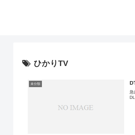
ひかりTV
D
未分類
急
D