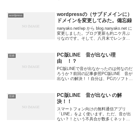
のでﾒﾓﾒﾓ（加工できんのかよ 疑問取りあ
えず、インストールから
wordpressの（サブドメインに）
wordpress
ドメインを変更してみた。備忘録
nanyako.net/wp から blog.nanyako.net に
変更しました。ブログ更新も約ニケ月ぶ
りなのです。そして、八月末でレンタル
サーバー契約をしてもう半年に・・・。
はやい
PC版LINE 音が出ない理
技術
由 ！？
PC版LINEで音が出なかったのは何なのだ
ろうか？前回の記事参照PC版LINE 音が
出ない の解決！！自分は、PCのソフト作
成をやっているわけでもない、ごく一般
な人であるので正確なことはいえません
が、良かったら見ていってください
PC版LINE 音が出ない の解
技術
LINE（公...
決！！
スマートフォン向けの無料通信アプリ
「LINE」をよく使います。ただ、音が出
ない？！という不具合が数多くネット上
にあり、自分もその一人でした。pc版line
音が出ない - Google 検索↑のように、知
恵袋などで質問もあるようですしか
し、...