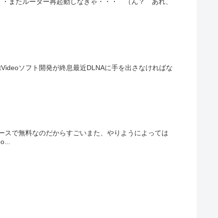
・・またルーター再起動しなきゃ・・・ （ん？ あれ、
tVideoソフト開発が終息最近DLNAに手を出さなければな
ソースで無料なのだからすごいまた、やりようによっては
..