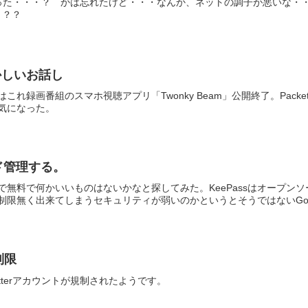
った・・・？ かは忘れたけど・・・なんか、ネットの調子が悪いな・
？？？
つかしいお話し
れ録画番組のスマホ視聴アプリ「Twonky Beam」公開終了。Packe
気になった。
ード管理する。
で無料で何かいいものはないかなと探してみた。KeePassはオープン
限無く出来てしまうセキュリティが弱いのかというとそうではないGoo.
制限
tterアカウントが規制されたようです。