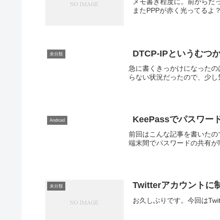
メモ書き程度に。前からだ
またPPPが赤く光ってるよ
DTCP-IPというむ
未分類
急に書くきっかけになったのはこ
らない状況だったので、少し
KeePassでパスワ
Android
前回はこんな記事を書いたの
端末間でパスワードの共有が制
Twitterアカウントに
未分類
お久しぶりです。今回はTwi